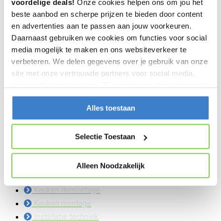
voordelige deals!
Onze cookies helpen ons om jou het
Hello world!
beste aanbod en scherpe prijzen te bieden door content
en advertenties aan te passen aan jouw voorkeuren.
Daarnaast gebruiken we cookies om functies voor social
Welcome to WordPress. This is your first post. Edit or delete it, then
media mogelijk te maken en ons websiteverkeer te
start writing!
verbeteren. We delen gegevens over je gebruik van onze
site met onze vertrouwde partners voor social media,
Geef een reactie
advertenties en analyses. Zij combineren deze informatie
met andere gegevens om jou een nog betere,
Je moet
ingelogd zijn op
om een reactie te plaatsen.
Alles toestaan
gepersonaliseerde ervaring te bieden.
De Keuken Specialist
Selectie Toestaan
(085) 004 42 45
keukenverhuizen@gmail.com
Alleen Noodzakelijk
Keuken transport
Keuken demontage
Keuken montage
Installatie techniek